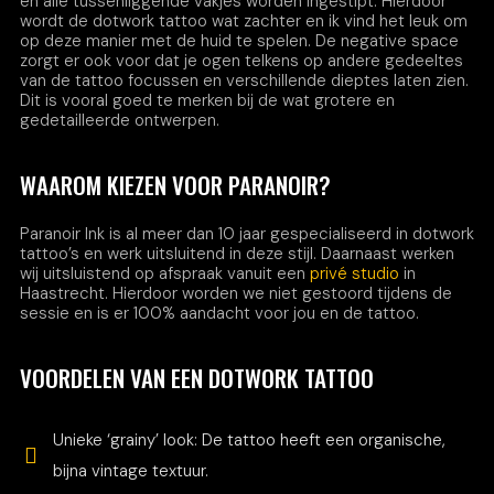
en alle tussenliggende vakjes worden ingestipt. Hierdoor
wordt de dotwork tattoo wat zachter en ik vind het leuk om
op deze manier met de huid te spelen. De negative space
zorgt er ook voor dat je ogen telkens op andere gedeeltes
van de tattoo focussen en verschillende dieptes laten zien.
Dit is vooral goed te merken bij de wat grotere en
gedetailleerde ontwerpen.
WAAROM KIEZEN VOOR PARANOIR?
Paranoir Ink is al meer dan 10 jaar gespecialiseerd in dotwork
tattoo’s en werk uitsluitend in deze stijl. Daarnaast werken
wij uitsluistend op afspraak vanuit een
privé studio
in
Haastrecht. Hierdoor worden we niet gestoord tijdens de
sessie en is er 100% aandacht voor jou en de tattoo.
VOORDELEN VAN EEN DOTWORK TATTOO
Unieke ‘grainy’ look: De tattoo heeft een organische,
bijna vintage textuur.