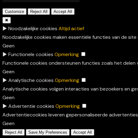
Customize
Reject All
Accept All
✖
►
Noodzakelijke cookies
Altijd actief
Noodzakelijke cookies maken essentiële functies van de site
Geen
►
Functionele cookies
Opmerking
Functionele cookies ondersteunen functies zoals het delen
Geen
►
Analytische cookies
Opmerking
Analytische cookies volgen interacties van bezoekers en ge
Geen
►
Advertentie cookies
Opmerking
Advertentiecookies leveren gepersonaliseerde advertenties 
Geen
Reject All
Save My Preferences
Accept All