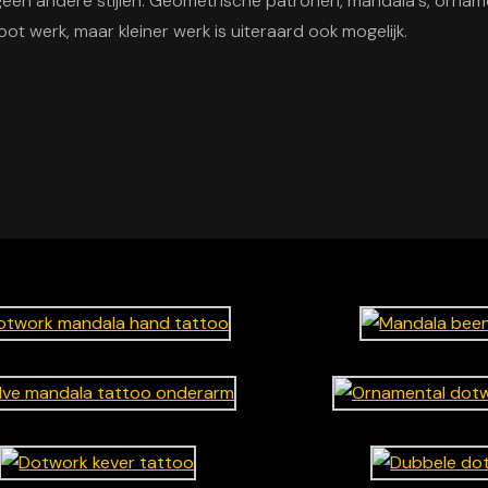
 geen andere stijlen. Geometrische patronen, mandala's, orname
oot werk, maar kleiner werk is uiteraard ook mogelijk.