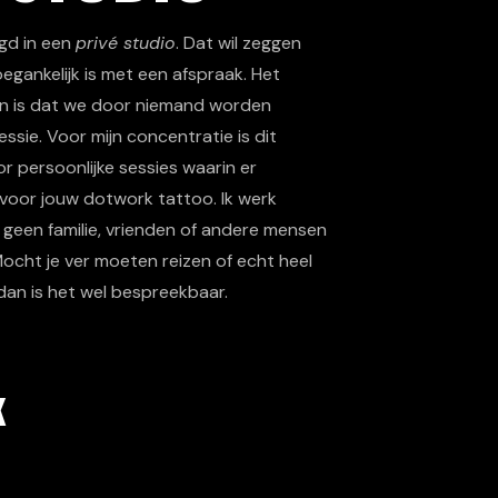
igd in een
privé studio
. Dat wil zeggen
egankelijk is met een afspraak. Het
an is dat we door niemand worden
ssie. Voor mijn concentratie is dit
or persoonlijke sessies waarin er
 voor jouw dotwork tattoo. Ik werk
 geen familie, vrienden of andere mensen
ocht je ver moeten reizen of echt heel
 dan is het wel bespreekbaar.
100
%
K
100
%