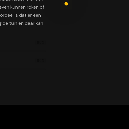
 even kunnen roken of
ordeel is dat er een
g de tuin en daar kan
100
%
100
%