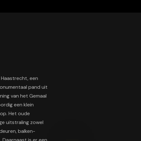
n Haastrecht, een
 monumentaal pand uit
oning van het Gemaal
rdig een klein
hop. Het oude
 uitstraling zowel
 deuren, balken-
. Daarnaast is er een